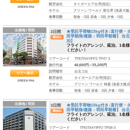
航空会社
タイガーエア台湾(指定)
GREEN PAK
ホテル
グリーン ワールド 新仕界 (洛碁大飯
食事回数
朝食：0回 昼食：0回 夕食：0回
出発地 / 羽田
★受託手荷物15kg付き♪直行便
3日間
田早朝発/復路：羽田早朝着】 台北 
燃油込
泊】
フライトのアレンジ、延泊、1名
ください！
ツアーコード
TPEITA4YIFP2-TP47-3
旅行代金
46,600円～55,200円
訪問都市
台北 1泊
ツアー表示
航空会社
タイガーエア台湾(指定)
GREEN PAK
ホテル
グリーン ワールド 林森 (洛碁大飯店
食事回数
朝食：0回 昼食：0回 夕食：0回
出発地 / 羽田
★受託手荷物15kg付き♪直行便
3日間
田早朝発/復路：羽田早朝着】 台北 
燃油込
フライトのアレンジ、延泊、1名
ください！
ツアーコード
TPEITA4YIFP2-TP08-3