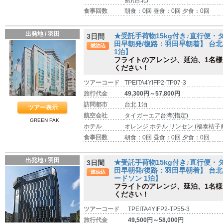
館)(台北)
食事回数
朝食：0回 昼食：0回 夕食：0回
出発地 / 羽田
★受託手荷物15kg付き♪直行便
3日間
田早朝発/復路：羽田早朝着】 台北 
燃油込
1泊】
フライトのアレンジ、延泊、1名
ください！
ツアーコード
TPEITA4YIFP2-TP07-3
旅行代金
49,300円～57,800円
訪問都市
台北 1泊
ツアー表示
航空会社
タイガーエア台湾(指定)
GREEN PAK
ホテル
オレンジ ホテル リンセン (福泰桔子商
食事回数
朝食：0回 昼食：0回 夕食：0回
出発地 / 羽田
★受託手荷物15kg付き♪直行便
3日間
田早朝発/復路：羽田早朝着】 台北
燃油込
ードソン 1泊】
フライトのアレンジ、延泊、1名
ください！
ツアーコード
TPEITA4YIFP2-TP55-3
旅行代金
49,500円～58,000円