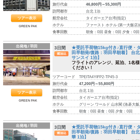
旅行代金
46,800円～55,300円
訪問都市
台北 1泊
ツアー表示
航空会社
タイガーエア台湾(指定)
ホテル
ファースト ホテル (第一大飯店)
GREEN PAK
食事回数
朝食：0回 昼食：0回 夕食：0回
出発地 / 羽田
★受託手荷物15kg付き♪直行便
3日間
田早朝発/復路：羽田早朝着】 台北 
燃油込
サンスイ 1泊】
フライトのアレンジ、延泊、1名
ください！
ツアーコード
TPEITA4YIFP2-TP45-3
旅行代金
47,200円～55,800円
訪問都市
台北 1泊
ツアー表示
航空会社
タイガーエア台湾(指定)
GREEN PAK
ホテル
グリーン ワールド 山水閣 (洛碁大飯
食事回数
朝食：0回 昼食：0回 夕食：0回
出発地 / 羽田
★受託手荷物15kg付き♪直行便
3日間
田早朝発/復路：羽田早朝着】 台北
燃油込
華 1泊】