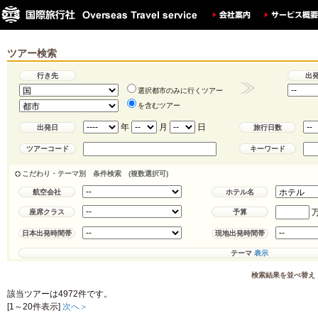
ツアー検索
行き先
出
選択都市のみに行くツアー
を含むツアー
年
月
日
出発日
旅行日数
ツアーコード
キーワード
こだわり・テーマ別 条件検索 (複数選択可)
航空会社
ホテル名
座席クラス
予算
日本出発時間帯
現地出発時間帯
テーマ
表示
検索結果を並べ替え
該当ツアーは
4972
件です。
[1～20件表示]
次へ＞