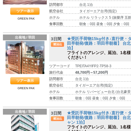
訪問都市
台北 1泊
ツアー表示
航空会社
タイガーエア台湾(指定)
ホテル
ホテル リラックス 5 (旅樂序 五館
GREEN PAK
食事回数
朝食：0回 昼食：0回 夕食：0回
出発地 / 羽田
★受託手荷物15kg付き♪直行便
3日間
田早朝発/復路：羽田早朝着】 台北 
燃油込
泊】
フライトのアレンジ、延泊、1名
ください！
ツアーコード
TPEITA4YIFP2-TP58-3
旅行代金
48,700円～57,200円
訪問都市
台北 1泊
ツアー表示
航空会社
タイガーエア台湾(指定)
GREEN PAK
ホテル
ホテル リバービュー台北 (台北豪景
食事回数
朝食：0回 昼食：0回 夕食：0回
出発地 / 羽田
★受託手荷物15kg付き♪直行便
3日間
田早朝発/復路：羽田早朝着】 台北 
燃油込
ャン 1泊】
フライトのアレンジ、延泊、1名