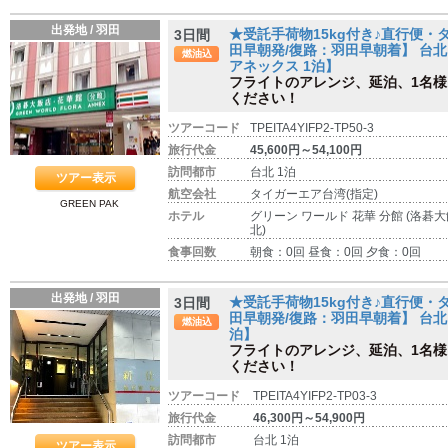
出発地 / 羽田
★受託手荷物15kg付き♪直行便
3日間
田早朝発/復路：羽田早朝着】 台北
燃油込
アネックス 1泊】
フライトのアレンジ、延泊、1名
ください！
ツアーコード
TPEITA4YIFP2-TP50-3
旅行代金
45,600円～54,100円
訪問都市
台北 1泊
ツアー表示
航空会社
タイガーエア台湾(指定)
GREEN PAK
ホテル
グリーン ワールド 花華 分館 (洛碁
北)
食事回数
朝食：0回 昼食：0回 夕食：0回
出発地 / 羽田
★受託手荷物15kg付き♪直行便
3日間
田早朝発/復路：羽田早朝着】 台北 
燃油込
泊】
フライトのアレンジ、延泊、1名
ください！
ツアーコード
TPEITA4YIFP2-TP03-3
旅行代金
46,300円～54,900円
訪問都市
台北 1泊
ツアー表示