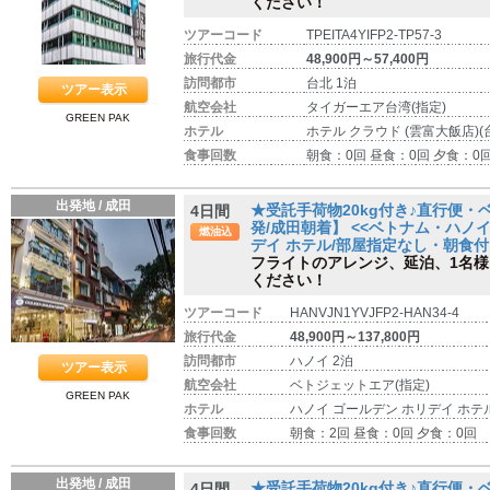
ください！
ツアーコード
TPEITA4YIFP2-TP57-3
旅行代金
48,900円～57,400円
訪問都市
台北 1泊
ツアー表示
航空会社
タイガーエア台湾(指定)
GREEN PAK
ホテル
ホテル クラウド (雲富大飯店)(
食事回数
朝食：0回 昼食：0回 夕食：0
出発地 / 成田
★受託手荷物20kg付き♪直行便
4日間
発/成田朝着】 <<ベトナム・ハノイ
燃油込
デイ ホテル/部屋指定なし・朝食付
フライトのアレンジ、延泊、1名
ください！
ツアーコード
HANVJN1YVJFP2-HAN34-4
旅行代金
48,900円～137,800円
訪問都市
ハノイ 2泊
ツアー表示
航空会社
ベトジェットエア(指定)
GREEN PAK
ホテル
ハノイ ゴールデン ホリデイ ホテル
食事回数
朝食：2回 昼食：0回 夕食：0回
出発地 / 成田
★受託手荷物20kg付き♪直行便
4日間