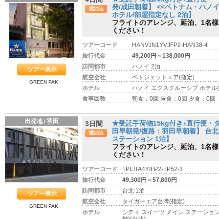
発/成田朝着】 <<ベトナム・ハノイ
燃油込
ホテル/部屋指定なし 2泊】
フライトのアレンジ、延泊、1名
ください！
ツアーコード
HANVJN1YVJFP2-HAN38-4
旅行代金
49,200円～138,000円
訪問都市
ハノイ 2泊
ツアー表示
航空会社
ベトジェットエア(指定)
GREEN PAK
ホテル
ハノイ エクスクルーシブ ホテル(
食事回数
朝食：0回 昼食：0回 夕食：0回
出発地 / 羽田
★受託手荷物15kg付き♪直行便
3日間
田早朝発/復路：羽田早朝着】 台北 
燃油込
ステーション 1泊】
フライトのアレンジ、延泊、1名
ください！
ツアーコード
TPEITA4YIFP2-TP52-3
旅行代金
49,300円～57,800円
訪問都市
台北 1泊
ツアー表示
航空会社
タイガーエア台湾(指定)
GREEN PAK
ホテル
シティ スイーツ メイン ステーション