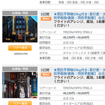
食事回数
朝食：0回 昼食：0回 夕食：0回
出発地 / 羽田
★受託手荷物15kg付き♪直行便
3日間
田早朝発/復路：羽田早朝着】 台北 3
燃油込
フライトのアレンジ、延泊、1名
ください！
ツアーコード
TPEITA4YIFP2-TP83-3
旅行代金
48,100円～56,600円
訪問都市
台北 1泊
ツアー表示
航空会社
タイガーエア台湾(指定)
ホテル
ホテル リラックス ３ (旅樂序 三館
GREEN PAK
食事回数
朝食：0回 昼食：0回 夕食：0回
出発地 / 羽田
★受託手荷物15kg付き♪直行便
3日間
田早朝発/復路：羽田早朝着】 台北 
燃油込
フライトのアレンジ、延泊、1名
ください！
ツアーコード
TPEITA4YIFP2-TP81-3
旅行代金
48,100円～56,600円
訪問都市
台北 1泊
ツアー表示
航空会社
タイガーエア台湾(指定)