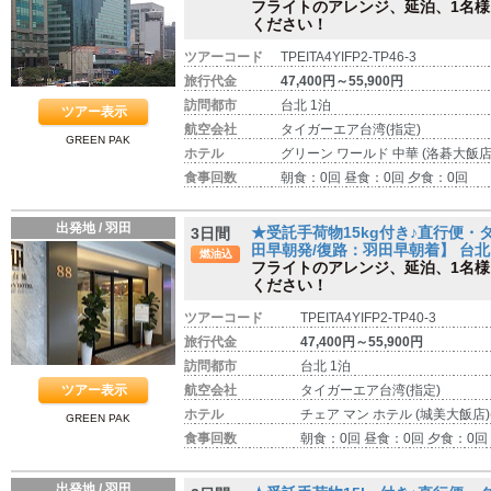
フライトのアレンジ、延泊、1名
ください！
ツアーコード
TPEITA4YIFP2-TP46-3
旅行代金
47,400円～55,900円
訪問都市
台北 1泊
ツアー表示
航空会社
タイガーエア台湾(指定)
GREEN PAK
ホテル
グリーン ワールド 中華 (洛碁大飯店
食事回数
朝食：0回 昼食：0回 夕食：0回
出発地 / 羽田
★受託手荷物15kg付き♪直行便
3日間
田早朝発/復路：羽田早朝着】 台北 
燃油込
フライトのアレンジ、延泊、1名
ください！
ツアーコード
TPEITA4YIFP2-TP40-3
旅行代金
47,400円～55,900円
訪問都市
台北 1泊
ツアー表示
航空会社
タイガーエア台湾(指定)
ホテル
チェア マン ホテル (城美大飯店)
GREEN PAK
食事回数
朝食：0回 昼食：0回 夕食：0回
出発地 / 羽田