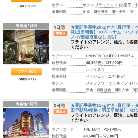
ホテル
ホテル リラックス １ (旅樂序 一館
GREEN PAK
食事回数
朝食：0回 昼食：0回 夕食：0回
出発地 / 成田
★受託手荷物20kg付き♪直行便
4日間
発/成田朝着】 <<ベトナム・ハノイ
燃油込
ノイ/部屋指定なし 2泊】
フライトのアレンジ、延泊、1名
ください！
ツアーコード
HANVJN1YVJFP2-HAN37-4
旅行代金
48,300円～137,000円
訪問都市
ハノイ 2泊
ツアー表示
航空会社
ベトジェットエア(指定)
GREEN PAK
ホテル
メイフラワー ホテル ハノイ(ハ
食事回数
朝食：0回 昼食：0回 夕食：0
出発地 / 羽田
★受託手荷物15kg付き♪直行便
3日間
田早朝発/復路：羽田早朝着】 台北 
燃油込
フライトのアレンジ、延泊、1名
ください！
ツアーコード
TPEITA4YIFP2-TP80-3
旅行代金
48,600円～57,100円