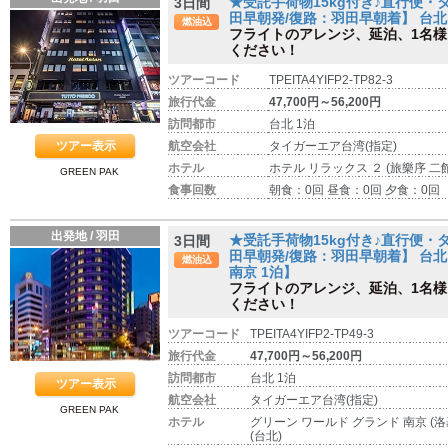
★受託手荷物15kg付き♪直行便
3日間
田早朝発/復路：羽田早朝着】 台北 3
燃油込
フライトのアレンジ、延泊、1名
ください！
ツアーコード
TPEITA4YIFP2-TP82-3
旅行代金
47,700円～56,200円
訪問都市
台北 1泊
ツアー表示
航空会社
タイガーエア台湾(指定)
ホテル
ホテル リラックス ２ (旅樂序 二館
GREEN PAK
食事回数
朝食：0回 昼食：0回 夕食：0回
出発地 / 羽田
★受託手荷物15kg付き♪直行便
3日間
田早朝発/復路：羽田早朝着】 台北
燃油込
南京 1泊】
フライトのアレンジ、延泊、1名
ください！
ツアーコード
TPEITA4YIFP2-TP49-3
旅行代金
47,700円～56,200円
訪問都市
台北 1泊
ツアー表示
航空会社
タイガーエア台湾(指定)
GREEN PAK
ホテル
グリーン ワールド グランド 南京 (
(台北)