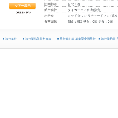
訪問都市
台北 1泊
ツアー表示
航空会社
タイガーエア台湾(指定)
GREEN PAK
ホテル
ミッドタウン リチャードソン (徳立
食事回数
朝食：0回 昼食：0回 夕食：0回
■ 旅行条件
■ 旅行業務取扱料金表
■ 旅行業約款-募集型企画旅行
■ 旅行業約款