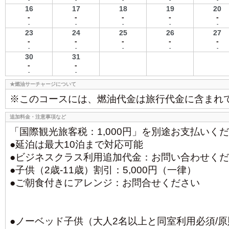
16
17
18
19
20
-
-
-
-
-
-
-
-
-
-
23
24
25
26
27
-
-
-
-
-
-
-
-
-
-
30
31
-
-
-
-
★燃油サーチャージについて
※このコースには、燃油代金は旅行代金に含まれ
追加料金・注意事項など
「国際観光旅客税：1,000円」を別途お支払いく
●延泊は最大10泊まで対応可能
●ビジネスクラス利用追加代金：お問い合わせく
●子供（2歳-11歳）割引：5,000円（一律）
●ご朝食付きにアレンジ：お問合せください
●ノーベッド子供（大人2名以上と同室利用必須/原則1