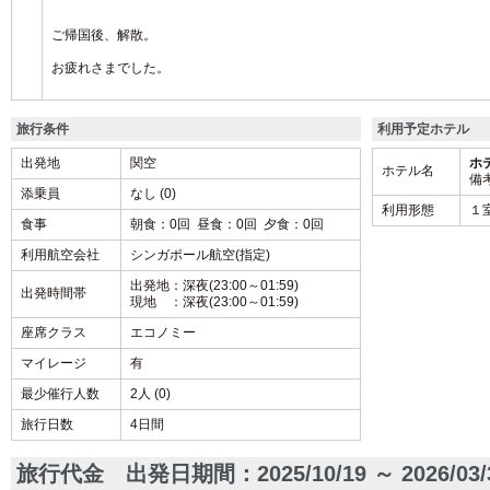
ご帰国後、解散。
お疲れさまでした。
旅行条件
利用予定ホテル
出発地
関空
ホテ
ホテル名
備
添乗員
なし (0)
利用形態
１
食事
朝食：0回 昼食：0回 夕食：0回
利用航空会社
シンガポール航空(指定)
出発地：深夜(23:00～01:59)
出発時間帯
現地 ：深夜(23:00～01:59)
座席クラス
エコノミー
マイレージ
有
最少催行人数
2人 (0)
旅行日数
4日間
旅行代金
出発日期間：2025/10/19 ～ 2026/