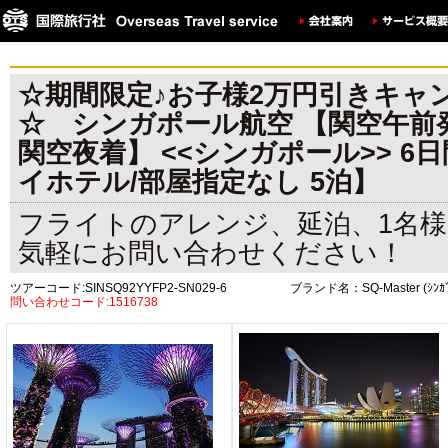
☆期間限定♪お子様2万円引きキャ
☆ シンガポール航空 【関空午前
関空夜着】 <<シンガポール>> 6
イホテル/部屋指定なし 5泊】
フライトのアレンジ、延泊、1名
気軽にお問い合わせください！
ツアーコード:SINSQ92YYFP2-SN029-6
ブランド名：SQ-Master (ｼﾝｶ
問い合わせコード:1516738