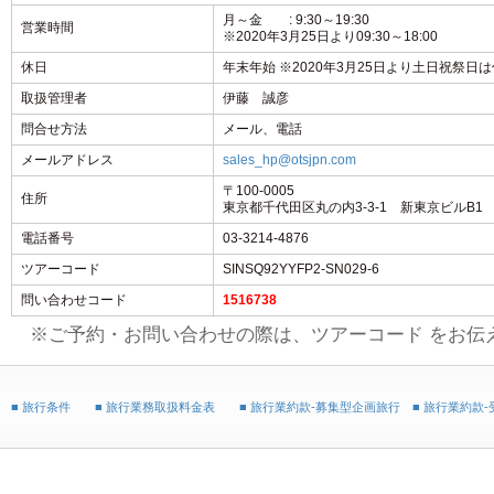
月～金 : 9:30～19:30
営業時間
※2020年3月25日より09:30～18:00
休日
年末年始 ※2020年3月25日より土日祝祭日
取扱管理者
伊藤 誠彦
問合せ方法
メール、電話
メールアドレス
sales_hp@otsjpn.com
〒100-0005
住所
東京都千代田区丸の内3-3-1 新東京ビルB1
電話番号
03-3214-4876
ツアーコード
SINSQ92YYFP2-SN029-6
問い合わせコード
1516738
※ご予約・お問い合わせの際は、ツアーコード をお伝
■ 旅行条件
■ 旅行業務取扱料金表
■ 旅行業約款-募集型企画旅行
■ 旅行業約款