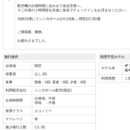
航空機の出発時間に合わせて各自空港へ。
※ご出発の２時間前を目途に各自でチェックインをお済ませください。
SQ622便にてシンガポール(14:10)発→ 関空(21:35)着
ご帰国後、解散。
お疲れさまでした。
旅行条件
利用予定ホテル
出発地
関空
ザ
ホテル名
備
添乗員
なし (0)
利用形態
１
食事
朝食：0回 昼食：0回 夕食：0回
利用航空会社
シンガポール航空(指定)
出発地：午前
出発時間帯
現地 ：午後
座席クラス
エコノミー
マイレージ
有
最少催行人数
2人 (0)