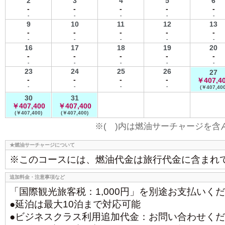
2
3
4
5
6
-
-
-
-
-
-
-
-
-
-
9
10
11
12
13
-
-
-
-
-
-
-
-
-
-
16
17
18
19
20
-
-
-
-
-
-
-
-
-
-
23
24
25
26
27
-
-
-
-
￥407,4
-
-
-
-
(￥407,400
30
31
￥407,400
￥407,400
(￥407,400)
(￥407,400)
※( )内は燃油サーチャージを
★燃油サーチャージについて
※このコースには、燃油代金は旅行代金に含まれ
追加料金・注意事項など
「国際観光旅客税：1,000円」を別途お支払いく
●延泊は最大10泊まで対応可能
●ビジネスクラス利用追加代金：お問い合わせく