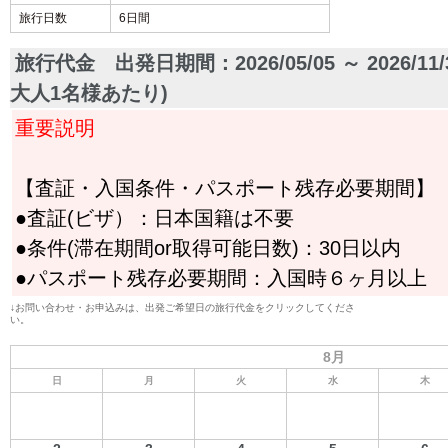
旅行日数
6日間
旅行代金
出発日期間：2026/05/05 ～ 2026/
大人1名様あたり)
重要説明
【査証・入国条件・パスポート残存必要期間】
●査証(ビザ）：日本国籍は不要
●条件(滞在期間or取得可能日数)：30日以内
●パスポート残存必要期間：入国時６ヶ月以上
↓お問い合わせ・お申込みは、出発ご希望日の旅行代金をクリックしてくださ
い。
8月
日
月
火
水
木